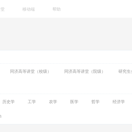
讲堂
移动端
帮助
同济高等讲堂（校级）
同济高等讲堂（院级）
研究生
历史学
工学
农学
医学
哲学
经济学
学