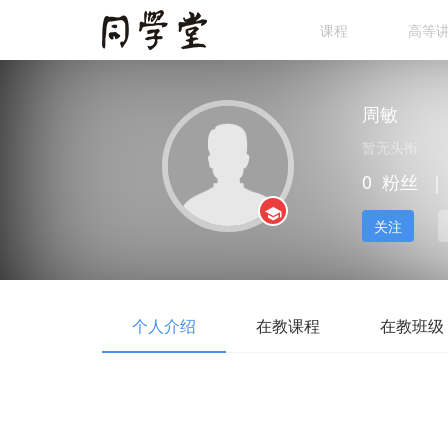
课程
高等
周敏
暂无头衔
0
粉丝
｜
关注
个人介绍
在教课程
在教班级