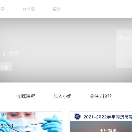
讲堂
移动端
帮助
暂无签
0
关注
私信
收藏课程
加入小组
关注 / 粉丝