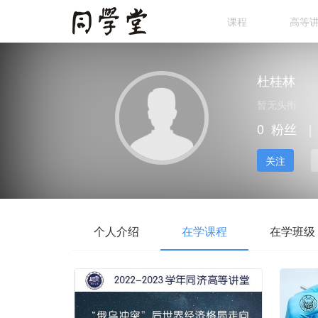
课程
高等
杜桂林
暂无头衔
0
粉丝
｜
关注
个人介绍
在学课程
在学班级