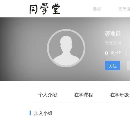
课程
高等
郭逸群
暂无头衔
0
粉丝
｜
关注
个人介绍
在学课程
在学班级
加入小组