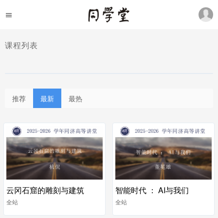
课程列表
推荐
最新
最热
云冈石窟的雕刻与建筑
智能时代 ： AI与我们
全站
全站