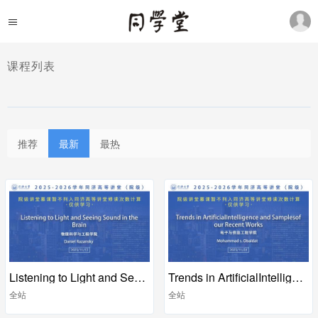
课程列表
推荐
最新
最热
Listening to Light and Seeing Sound in the Brain
Trends in ArtificialIntelligence and Samplesof our Recent Works
全站
全站