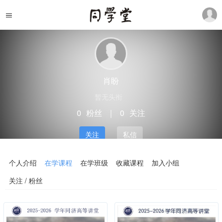
肖盼
暂无头衔
0
粉丝
｜
0
关注
关注
私信
个人介绍
在学课程
在学班级
收藏课程
加入小组
关注 / 粉丝