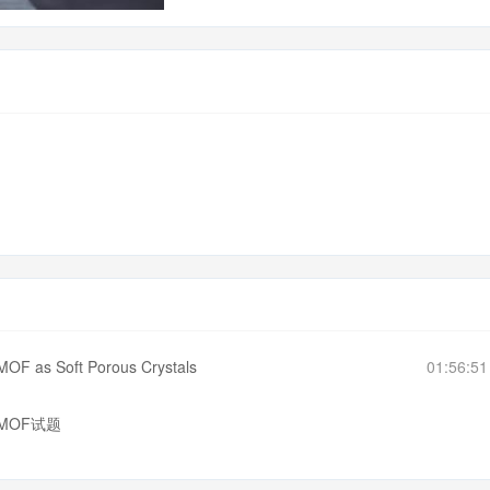
MOF as Soft Porous Crystals
01:56:5
ic MOF试题