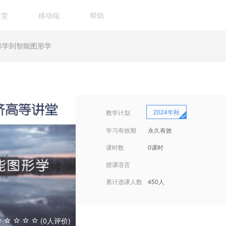
讲堂
移动端
帮助
形学到智能图形学
2024年秋
教学计划
学习有效期
永久有效
课时数
0课时
授课语言
累计选课人数
450人
(0人评价)